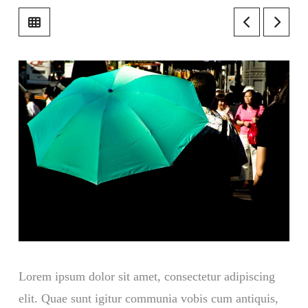
Lorem ipsum dolor sit amet, consectetur adipiscing
elit. Quae sunt igitur communia vobis cum antiquis,