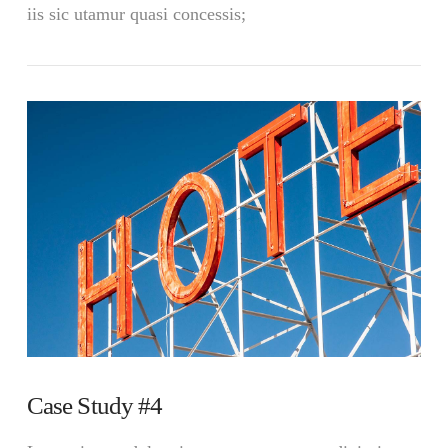
iis sic utamur quasi concessis;
VIEW POST
Case Study #4